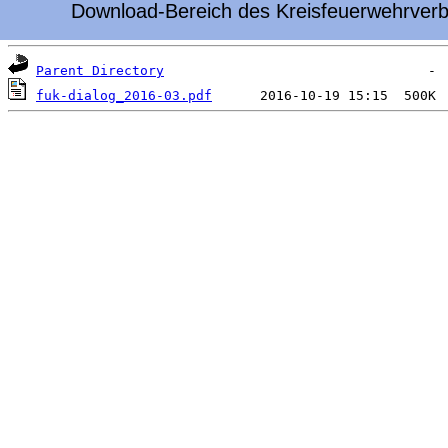
Download-Bereich des Kreisfeuerwehrverb
 Name                        Last modified      Size
Parent Directory
fuk-dialog_2016-03.pdf