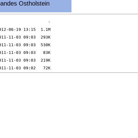
andes Ostholstein
ast modified      Size  