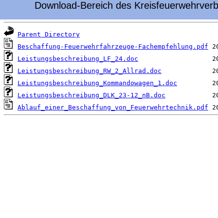
Download-Bereich des Kreisfeuerwehrverb
 Name                                              L
Parent Directory
Beschaffung-Feuerwehrfahrzeuge-Fachempfehlung.pdf
Leistungsbeschreibung_LF_24.doc
Leistungsbeschreibung_RW_2_Allrad.doc
Leistungsbeschreibung_Kommandowagen_1.doc
Leistungsbeschreibung_DLK_23-12_nB.doc
Ablauf_einer_Beschaffung_von_Feuerwehrtechnik.pdf